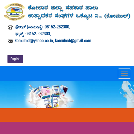
ಫೋನ್ (ಸಾಮಾನ್ಯ): 08152-282300,
ಫ್ಯಾಕ್ಸ್: 08152-282303,
komulmd@yahoo.co.in, komulmd@gmail.com
English
T
o
g
g
l
e
n
a
v
i