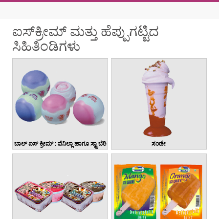
g
a
ಐಸ್‌ಕ್ರೀಮ್ ಮತ್ತು ಹೆಪ್ಪುಗಟ್ಟಿದ
t
ಸಿಹಿತಿಂಡಿಗಳು
i
o
n
ಬಾಲ್ ಐಸ್ ಕ್ರೀಮ್ : ವೆನಿಲ್ಲಾ ಹಾಗೂ ಸ್ಟ್ರಾಬೆರಿ
ಸಂಡೇ