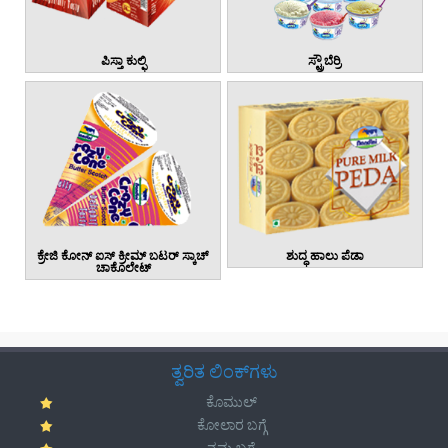
ಪಿಸ್ತಾ ಕುಲ್ಫಿ
ಸ್ಟ್ರೌಬೆರ್ರಿ
ಕ್ರೇಜಿ ಕೋನ್ ಐಸ್ ಕ್ರೀಮ್ ಬಟರ್ ಸ್ಕಾಚ್
ಶುದ್ಧ ಹಾಲು ಪೆಡಾ
ಚಾಕೊಲೇಟ್
ತ್ವರಿತ ಲಿಂಕ್‌ಗಳು
ಕೊಮುಲ್
ಕೋಲಾರ ಬಗ್ಗೆ
ನಮ್ಮ ಬಗ್ಗೆ