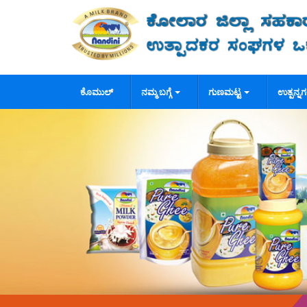
ಕೊಮುಲ್
ನಮ್ಮ ಬಗ್ಗೆ
ಗುಣಮಟ್ಟ
ಉತ್ಪನ್ನ