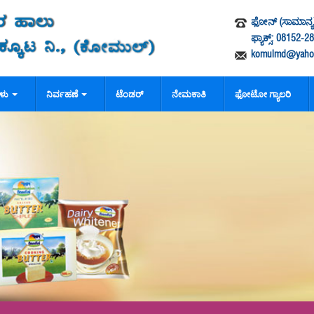
ಫೋನ್ (ಸಾಮಾನ್ಯ)
ಫ್ಯಾಕ್ಸ್: 08152-
komulmd@yahoo
ಗಳು
ನಿರ್ವಹಣೆ
ಟೆಂಡರ್
ನೇಮಕಾತಿ
ಫೋಟೋ ಗ್ಯಾಲರಿ