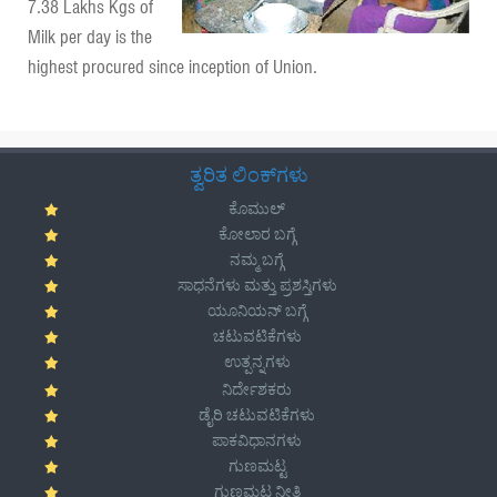
7.38 Lakhs Kgs of
Milk per day is the
highest procured since inception of Union.
ತ್ವರಿತ ಲಿಂಕ್‌ಗಳು
ಕೊಮುಲ್
ಕೋಲಾರ ಬಗ್ಗೆ
ನಮ್ಮ ಬಗ್ಗೆ
ಸಾಧನೆಗಳು ಮತ್ತು ಪ್ರಶಸ್ತಿಗಳು
ಯೂನಿಯನ್ ಬಗ್ಗೆ
ಚಟುವಟಿಕೆಗಳು
ಉತ್ಪನ್ನಗಳು
ನಿರ್ದೇಶಕರು
ಡೈರಿ ಚಟುವಟಿಕೆಗಳು
ಪಾಕವಿಧಾನಗಳು
ಗುಣಮಟ್ಟ
ಗುಣಮಟ್ಟ ನೀತಿ