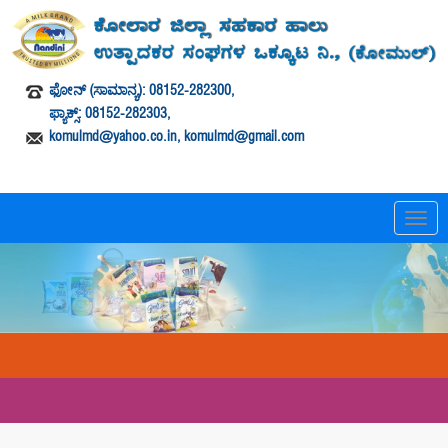
ಫೋನ್ (ಸಾಮಾನ್ಯ): 08152-282300,
ಫ್ಯಾಕ್ಸ್: 08152-282303,
komulmd@yahoo.co.in, komulmd@gmail.com
T
o
g
g
l
e
n
a
v
i
g