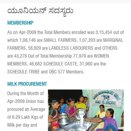
a
ಯೂನಿಯನ್ ಸದಸ್ಯರು
t
i
MEMBERSHIP
o
n
As on Apr-2009 the Total Members enrolled was 3,15,454 out of
which 1,08,146 are SMALL FARMERS, 1,07,203 are MARGINAL
FARMERS, 56,829 are LANDLESS LABOURERS and OTHERS
are 43,276 Out of Total Membership 77,979 are WOMEN
MEMBERS, 46,682 SCHEDULE CASTE, 31,960 are the
SCHEDULE TRIBE and OBC 577 Members.
MILK PROCUREMENT
During the Month of
Apr-2009 Union has
procured an Average
of 6.29 Lakh Kgs of
Milk per day and