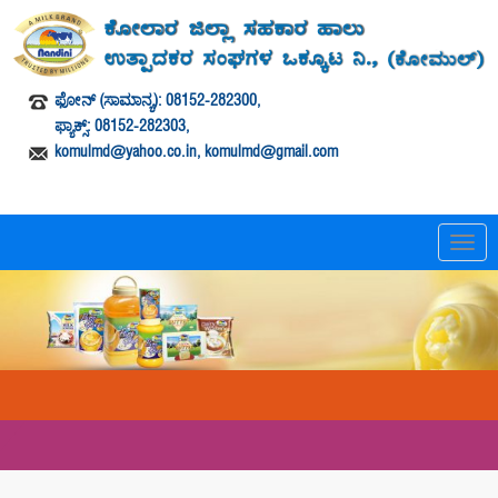
ಫೋನ್ (ಸಾಮಾನ್ಯ): 08152-282300,
ಫ್ಯಾಕ್ಸ್: 08152-282303,
komulmd@yahoo.co.in, komulmd@gmail.com
T
o
g
g
l
e
n
a
v
i
g