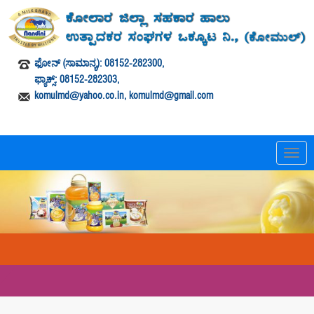
ಫೋನ್ (ಸಾಮಾನ್ಯ): 08152-282300,
ಫ್ಯಾಕ್ಸ್: 08152-282303,
komulmd@yahoo.co.in, komulmd@gmail.com
T
o
g
g
l
e
n
a
v
i
g