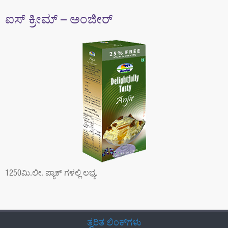
a
ಐಸ್ ಕ್ರೀಮ್ – ಅಂಜೀರ್
t
i
o
n
1250ಮಿ.ಲೀ. ಪ್ಯಾಕ್ ಗಳಲ್ಲಿ ಲಭ್ಯ.
ತ್ವರಿತ ಲಿಂಕ್‌ಗಳು