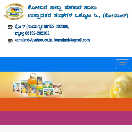
ಫೋನ್ (ಸಾಮಾನ್ಯ): 08152-282300,
ಫ್ಯಾಕ್ಸ್: 08152-282303,
komulmd@yahoo.co.in, komulmd@gmail.com
T
o
g
g
l
e
n
a
v
i
g